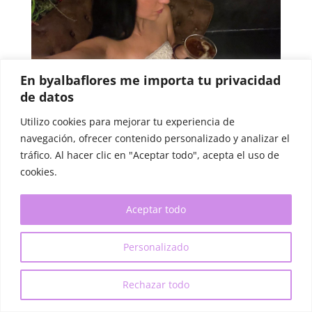
En byalbaflores me importa tu privacidad
de datos
Utilizo cookies para mejorar tu experiencia de
navegación, ofrecer contenido personalizado y analizar el
tráfico. Al hacer clic en "Aceptar todo", acepta el uso de
Las mejores coctelerías de Barcelona
para disfrutar de cócteles inolvidables
cookies.
Descubre las mejores coctelerías de
Barcelona: bares elegantes,
Aceptar todo
speakeasy y locales con cócteles de
autor para una noche especial en la
Personalizado
ciudad
Rechazar todo