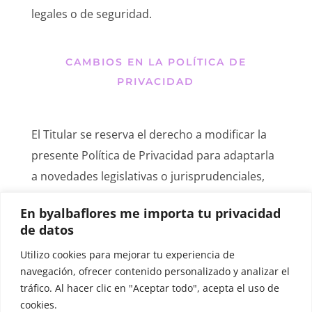
legales o de seguridad.
CAMBIOS EN LA POLÍTICA DE
PRIVACIDAD
El Titular se reserva el derecho a modificar la
presente Política de Privacidad para adaptarla
a novedades legislativas o jurisprudenciales,
así como a prácticas de la industria.
En byalbaflores me importa tu privacidad
de datos
Estas políticas estarán vigentes hasta que sean
modificadas por otras debidamente
Utilizo cookies para mejorar tu experiencia de
publicadas.
navegación, ofrecer contenido personalizado y analizar el
tráfico. Al hacer clic en "Aceptar todo", acepta el uso de
cookies.