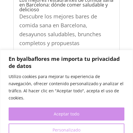
Los mejores restaurantes de comida sana
en Barcelona: dónde comer saludable y
delicioso
Descubre los mejores bares de
comida sana en Barcelona,
desayunos saludables, brunches
completos y propuestas
mediterráneas elaboradas con
En byalbaflores me importa tu privacidad
ingredientes frescos y de calidad
de datos
Utilizo cookies para mejorar tu experiencia de
navegación, ofrecer contenido personalizado y analizar el
tráfico. Al hacer clic en "Aceptar todo", acepta el uso de
cookies.
Aceptar todo
Personalizado