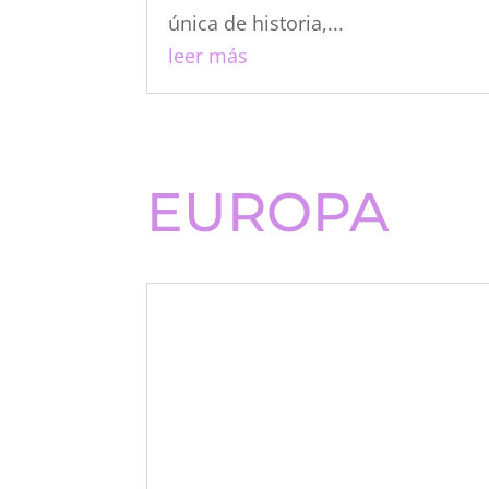
única de historia,...
leer más
EUROPA
Qué ver en Marsella en un fin
de semana, guía completa y
consejos
Europa
,
Places to be