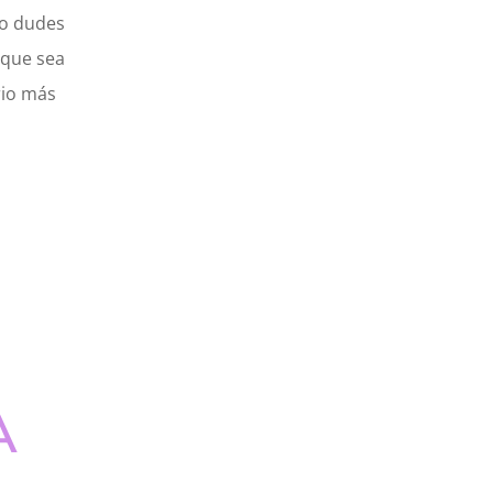
No dudes
nque sea
rio más
A