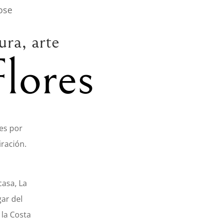
ura, arte
lores
es por
iración.
casa, La
gar del
 la Costa